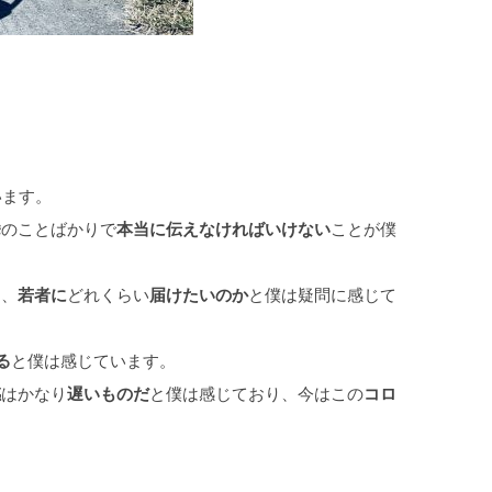
います。
のことばかりで
ことが僕
挙
本当に伝えなければいけない
と、
どれくらい
と僕は疑問に感じて
若者に
届けたいのか
と僕は感じています。
る
はかなり
と僕は感じており、今はこの
感
遅いものだ
コロ
。