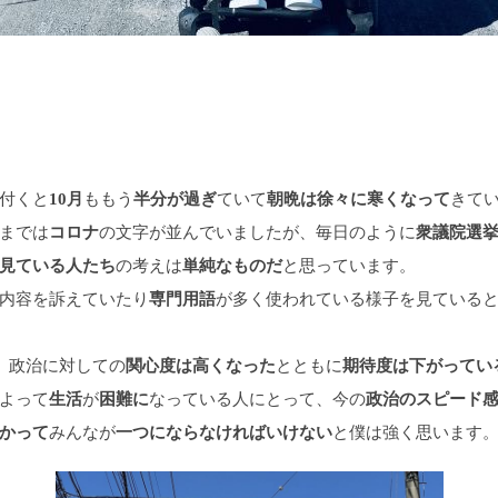
。
付くと
ももう
ていて
きて
10月
半分が過ぎ
朝晩は徐々に寒くなって
までは
の文字が並んでいましたが、毎日のように
コロナ
衆議院選
の考えは
と思っています。
見ている人たち
単純なものだ
内容を訴えていたり
が多く使われている様子を見ている
専門用語
、政治に対しての
とともに
関心度は高くなった
期待度は下がってい
よって
が
なっている人にとって、今の
生活
困難に
政治のスピード
みんなが
と僕は強く思います
かって
一つにならなければいけない