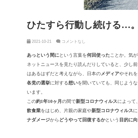
ひたすら行動し続ける…
2021-10-21
コメントなし
という言葉を
ことか。気が
あっという間に
何回使った
ネットニュースを見たり読んだりしていると、少し前
はあるはずだと考えながら、日本の
やそれを
メディア
に対する
を聞いていても、同じような
各党の選挙
想い
います。
この
の間で
によって
約1年10ヶ月
新型コロナウィルス
をはじめ、片親の家庭や
に
飲食業
新型コロナウィルス
から
という
ナダメージ
どうやって回復するか
目的に向