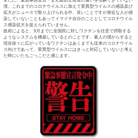
未だに、緊急事態宣言・まん延防止措置の違いを理解できていない
僕。これまでのコロナウイルスに加えて変異型ウイルスの感染及び
拡大がニュースで取り上げられる中、良いことですが身近な人が感
染していないこともあってイマイチ自分のこととしてコロナウイル
ス感染拡大を捉えられていません。
政府によると、9月までに全国民に対しワクチンを任意で摂取する
ようなシステムを構築しているとのことです。素人の僕からすると
現在徐々に広がっているワクチンはあくまでも従来のコロナウイル
ス向けであって、変異型ウイルスにはきっと対応していないと考え
た時にいたちごっこだと感じます。