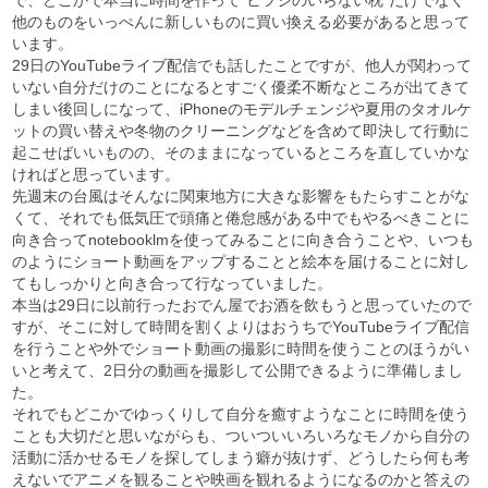
で、どこかで本当に時間を作って“ヒツジのいらない枕”だけでなく
他のものをいっぺんに新しいものに買い換える必要があると思って
います。
29日のYouTubeライブ配信でも話したことですが、他人が関わって
いない自分だけのことになるとすごく優柔不断なところが出てきて
しまい後回しになって、iPhoneのモデルチェンジや夏用のタオルケ
ットの買い替えや冬物のクリーニングなどを含めて即決して行動に
起こせばいいものの、そのままになっているところを直していかな
ければと思っています。
先週末の台風はそんなに関東地方に大きな影響をもたらすことがな
くて、それでも低気圧で頭痛と倦怠感がある中でもやるべきことに
向き合ってnotebooklmを使ってみることに向き合うことや、いつも
のようにショート動画をアップすることと絵本を届けることに対し
てもしっかりと向き合って行なっていました。
本当は29日に以前行ったおでん屋でお酒を飲もうと思っていたので
すが、そこに対して時間を割くよりはおうちでYouTubeライブ配信
を行うことや外でショート動画の撮影に時間を使うことのほうがい
いと考えて、2日分の動画を撮影して公開できるように準備しまし
た。
それでもどこかでゆっくりして自分を癒すようなことに時間を使う
ことも大切だと思いながらも、ついついいろいろなモノから自分の
活動に活かせるモノを探してしまう癖が抜けず、どうしたら何も考
えないでアニメを観ることや映画を観れるようになるのかと答えの