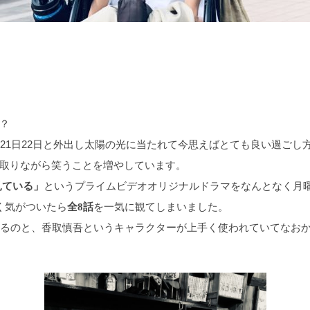
？
21日22日と外出し太陽の光に当たれて今思えばとても良い過ごし
取りながら笑うことを増やしています。
というプライムビデオオリジナルドラマをなんとなく月
見ている」
く気がついたら
を一気に観てしまいました。
全8話
いるのと、香取慎吾というキャラクターが上手く使われていてなお